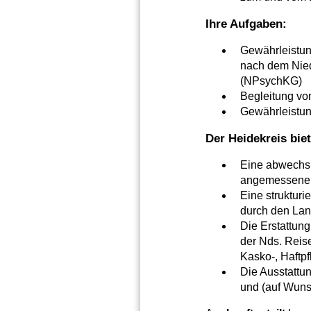
Ihre Aufgaben:
Gewährleistun
nach dem Nied
(NPsychKG)
Begleitung vo
Gewährleistun
Der Heidekreis biet
Eine abwechslu
angemessenen 
Eine struktur
durch den Land
Die Erstattun
der Nds. Reis
Kasko-, Haftpf
Die Ausstattun
und (auf Wuns