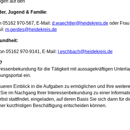
gen auf den
er, Jugend & Familie
:
on 05162 970-567, E-Mail:
d.waechtler@heidekreis.de
oder Frau
il:
m.gerdes@heidekreis.de
undheit:
fon 05162 970-9141, E-Mail:
l.eschbach@heidekreis.de
t?
eressenbekundung für die Tätigkeit mit aussagekräftigen Unterl
ungsportal ein.
eren Einblick in die Aufgaben zu ermöglichen und Ihre weiter
Sie im Nachgang Ihrer Interessenbekundung zu einer Informatio
rbst stattfindet, eingeladen, auf deren Basis Sie sich dann für 
iner kurzfristigen Beschäftigung entscheiden können.