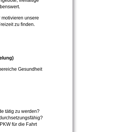
gebote, vielfältige
ebenswert.
ir motivieren unsere
eizeit zu finden.
elung)
hbereiche Gesundheit
de tätig zu werden?
s durchsetzungsfähig?
 PKW für die Fahrt