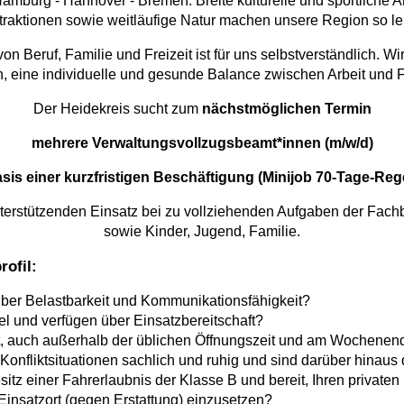
amburg - Hannover - Bremen. Breite kulturelle und sportliche An
ttraktionen sowie weitläufige Natur machen unsere Region so l
on Beruf, Familie und Freizeit ist für uns selbstverständlich. W
n, eine individuelle und gesunde Balance zwischen Arbeit und Fr
Der Heidekreis sucht zum
nächstmöglichen Termin
mehrere Verwaltungsvollzugsbeamt*innen (m/w/d)
asis einer kurzfristigen Beschäftigung (Minijob 70-Tage-Reg
nterstützenden Einsatz bei zu vollziehenden Aufgaben der Fac
sowie Kinder, Jugend, Familie.
ofil:
über Belastbarkeit und Kommunikationsfähigkeit?
bel und verfügen über Einsatzbereitschaft?
it, auch außerhalb der üblichen Öffnungszeit und am Wochenen
 Konfliktsituationen sachlich und ruhig und sind darüber hinau
sitz einer Fahrerlaubnis der Klasse B und bereit, Ihren privaten
insatzort (gegen Erstattung) einzusetzen?