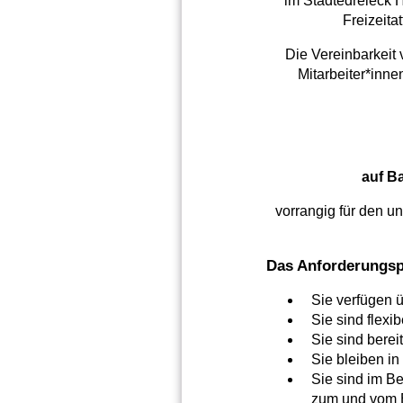
im Städtedreieck H
Freizeita
Die Vereinbarkeit v
Mitarbeiter*inne
auf B
vorrangig für den u
Das Anforderungspr
Sie verfügen 
Sie sind flexi
Sie sind bere
Sie bleiben in
Sie sind im Be
zum und vom E